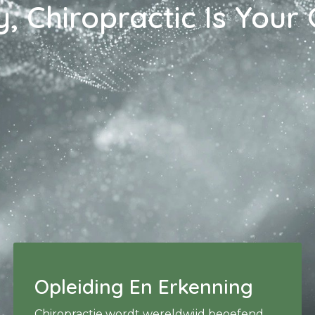
, Chiropractic Is Your
Opleiding En Erkenning
Chiropractie wordt wereldwijd beoefend