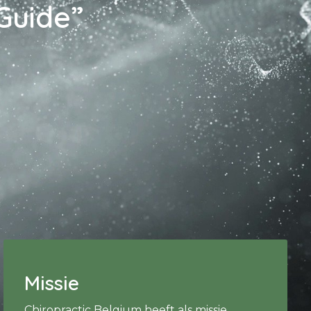
 Guide”
Missie
Chiropractic Belgium heeft als missie