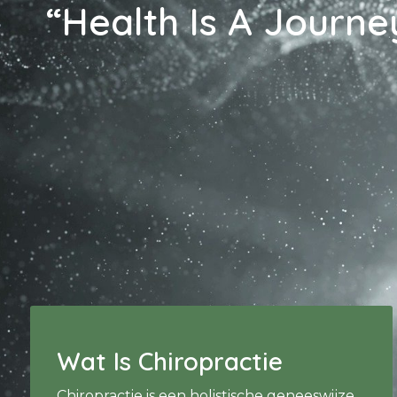
“Health Is A Journey
Wat Is Chiropractie
Chiropractie is een holistische geneeswijze.